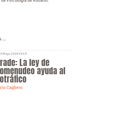
 de Psicología de Rosario.
 ...
20 Mayo 2018 19:49
Frade: La ley de
omenudeo ayuda al
otráfico
cio Cagliero