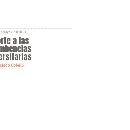
27 Mayo 2018 18:51
rte a las
umbencias
ersitarias
cisco Cobelli