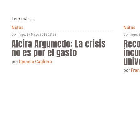
Leer más ...
Notas
Notas
Domingo, 27 Mayo 2018 18:59
Domingo, 
Alcira Argumedo: La crisis
Reco
no es por el gasto
inc
univ
por
Ignacio Cagliero
por
Fran