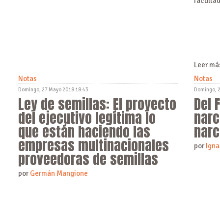
facultad
Leer más
Notas
Notas
Domingo, 27 Mayo 2018 18:43
Domingo, 
Ley de semillas: El proyecto
Del 
del ejecutivo legítima lo
narc
que están haciendo las
narc
empresas multinacionales
por
Igna
proveedoras de semillas
por
Germán Mangione