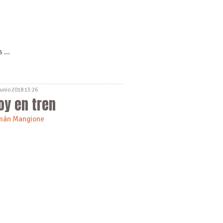
 ...
Junio 2018 13:26
oy en tren
mán Mangione