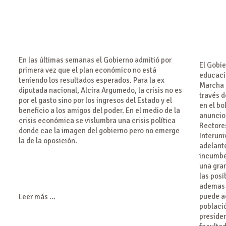
En las últimas semanas el Gobierno admitió por
El Gobie
primera vez que el plan económico no está
educació
teniendo los resultados esperados. Para la ex
Marcha 
diputada nacional, Alcira Argumedo, la crisis no es
través 
por el gasto sino por los ingresos del Estado y el
en el bo
beneficio a los amigos del poder. En el medio de la
anuncio 
crisis económica se vislumbra una crisis política
Rectore
donde cae la imagen del gobierno pero no emerge
Interuni
la de la oposición.
adelante
incumben
una gra
las posi
ademas 
puede a
Leer más ...
població
presiden