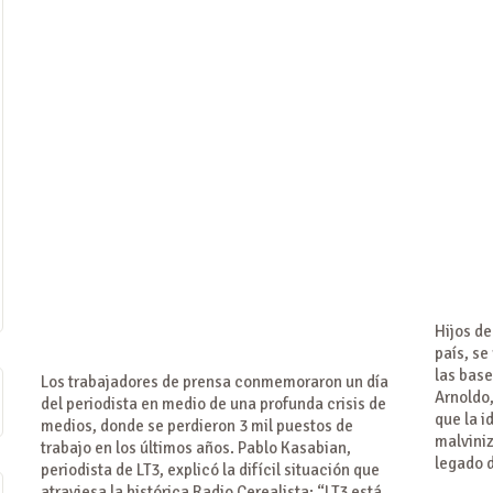
Hijos de
país, se
las bas
Los trabajadores de prensa conmemoraron un día
Arnoldo,
del periodista en medio de una profunda crisis de
que la i
medios, donde se perdieron 3 mil puestos de
malviniz
trabajo en los últimos años. Pablo Kasabian,
legado 
periodista de LT3, explicó la difícil situación que
atraviesa la histórica Radio Cerealista: “LT3 está