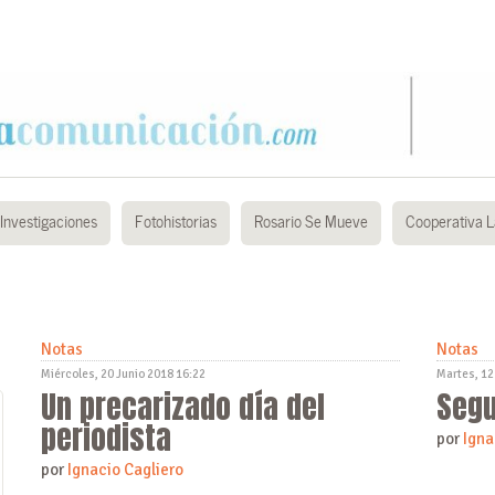
Investigaciones
Fotohistorias
Rosario Se Mueve
Cooperativa L
Notas
Notas
Miércoles, 20 Junio 2018 16:22
Martes, 12
Un precarizado día del
Segu
periodista
por
Igna
por
Ignacio Cagliero