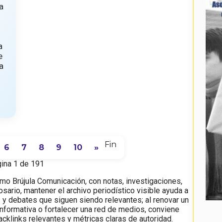
a
a
e
a
Fin
6
7
8
9
10
»
ina 1 de 191
o Brújula Comunicación, con notas, investigaciones,
osario, mantener el archivo periodístico visible ayuda a
y debates que siguen siendo relevantes; al renovar un
 informativa o fortalecer una red de medios, conviene
backlinks relevantes y métricas claras de autoridad.