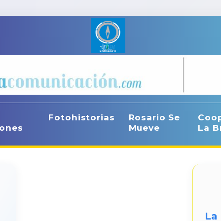
Fotohistorias
Rosario Se
Coop
iones
Mueve
La B
La